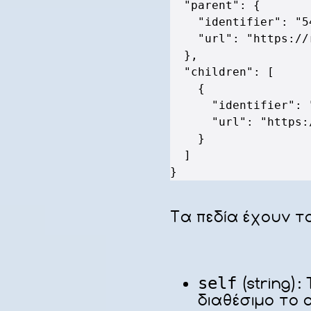
"parent"
:
{
"identifier"
:
"5
"url"
:
"https://
}
,
"children"
:
[
{
"identifier"
:
"url"
:
"https:
}
]
}
Τα πεδία έχουν τα
self
(string):
διαθέσιμο το 