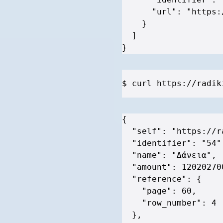
"url"
:
"https:
}
]
}
$ curl https://radik
{
"self"
:
"https://r
"identifier"
:
"54"
"name"
:
"Δάνεια"
,
"amount"
:
12020270
"reference"
:
{
"page"
:
60
,
"row_number"
:
4
}
,