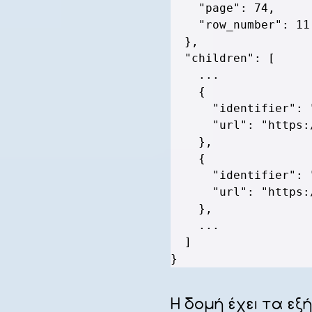
"page"
:
74
,
"row_number"
:
11
}
,
"children"
:
[
    ...

{
"identifier"
:
"url"
:
"https:
}
,
{
"identifier"
:
"url"
:
"https:
}
,
    ...

]
}
Η δομή έχει τα εξή