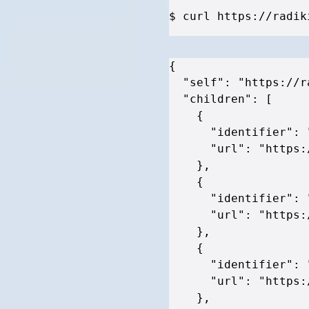
$ curl https://radik
{
"self"
:
"https://r
"children"
:
[
{
"identifier"
:
"url"
:
"https:
}
,
{
"identifier"
:
"url"
:
"https:
}
,
{
"identifier"
:
"url"
:
"https:
}
,