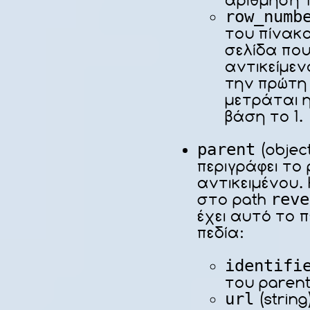
row_numb
του πίνακ
σελίδα που
αντικείμεν
την πρώτη
μετράται η
βάση το 1.
parent
(objec
περιγράφει το
αντικειμένου. 
στο path
reve
έχει αυτό το π
πεδία:
identifi
του paren
url
(string