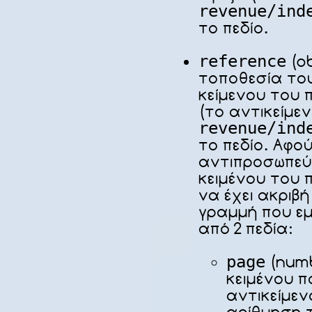
revenue/ind
το πεδίο.
reference
(ob
τοποθεσία του
κείμενου του 
(το αντικείμε
revenue/ind
το πεδίο. Αφο
αντιπροσωπεύε
κειμένου του 
να έχει ακριβ
γραμμή που εμ
από 2 πεδία:
page
(numb
κειμένου π
αντικείμεν
αρίθμηση τ