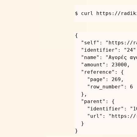
$ curl https://radik
{
"self"
:
"https://r
"identifier"
:
"24"
"name"
:
"Αγορές αγ
"amount"
:
23000
,
"reference"
:
{
"page"
:
269
,
"row_number"
:
6
}
,
"parent"
:
{
"identifier"
:
"1
"url"
:
"https://
}
}