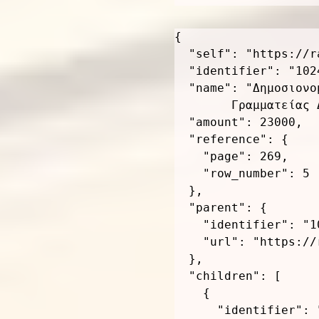
{
"self"
:
"https://r
"identifier"
:
"102
"name"
:
 "Δημοσιονο
        Γραμματείας 
"amount"
:
23000
,
"reference"
:
{
"page"
:
269
,
"row_number"
:
5
}
,
"parent"
:
{
"identifier"
:
"1
"url"
:
"https://
}
,
"children"
:
[
{
"identifier"
: