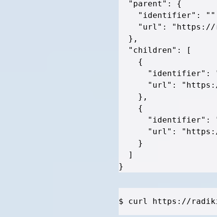
"parent"
:
{
"identifier"
:
""
"url"
:
"https://
}
,
"children"
:
[
{
"identifier"
:
"url"
:
"https:
}
,
{
"identifier"
:
"url"
:
"https:
}
]
}
$ curl https://radik