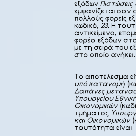
εξόδων
Πιστώσεις
εμφανίζεται σαν α
πολλούς φορείς εξ
κωδικό,
23
. Η ταυ
αντικείμενο, επο
φορέα εξόδων στο
με τη σειρά του 
στο οποίο ανήκει.
Το αποτέλεσμα είν
υπό κατανομή
(κω
Δαπάνες μετανασ
Υπουργείου Εθνικ
Οικονομικών
(κωδι
τμήματος
Υπουργ
και Οικονομικών
(
ταυτότητα είναι