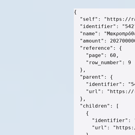
{
"self"
:
"https://r
"identifier"
:
"542
"name"
:
"Μακροπρόθ
"amount"
:
20270000
"reference"
:
{
"page"
:
60
,
"row_number"
:
9
}
,
"parent"
:
{
"identifier"
:
"5
"url"
:
"https://
}
,
"children"
:
[
{
"identifier"
:
"url"
:
"https:
}