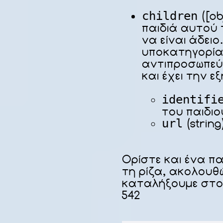
children
([ob
παιδιά αυτού 
να είναι άδειο
υποκατηγορία
αντιπροσωπεύε
και έχει την ε
identifi
του παιδιο
url
(string
Ορίστε και ένα π
τη ρίζα, ακολουθώ
καταλήξουμε στο 
542